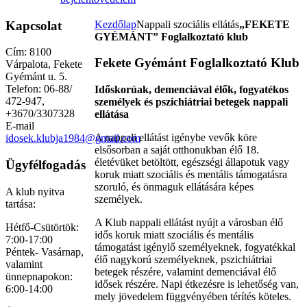
Kapcsolat
Kezdőlap
Nappali szociális ellátás
„FEKETE
GYÉMÁNT” Foglalkoztató klub
Cím: 8100
Fekete Gyémánt Foglalkoztató Klub
Várpalota, Fekete
Gyémánt u. 5.
Telefon: 06-88/
Időskorúak, demenciával élők, fogyatékos
472-947,
személyek és pszichiátriai betegek nappali
+3670/3307328
ellátása
E-mail
A nappali ellátást igénybe vevők köre
idosek.klubja1984@gmail.com
elsősorban a saját otthonukban élő 18.
életévüket betöltött, egészségi állapotuk vagy
Ügyfélfogadás
koruk miatt szociális és mentális támogatásra
szoruló, és önmaguk ellátására képes
A klub nyitva
személyek.
tartása:
A Klub nappali ellátást nyújt a városban élő
Hétfő-Csütörtök:
idős koruk miatt szociális és mentális
7:00-17:00
támogatást igénylő személyeknek, fogyatékkal
Péntek- Vasárnap,
élő nagykorú személyeknek, pszichiátriai
valamint
betegek részére, valamint demenciával élő
ünnepnapokon:
idősek részére. Napi étkezésre is lehetőség van,
6:00-14:00
mely jövedelem függvényében térítés köteles.