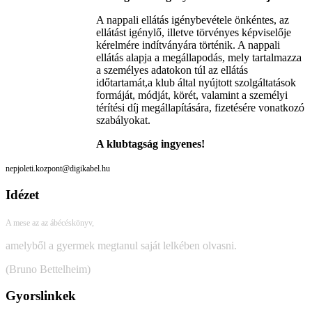
A nappali ellátás igénybevétele önkéntes, az
ellátást igénylő, illetve törvényes képviselője
kérelmére indítványára történik. A nappali
ellátás alapja a megállapodás, mely tartalmazza
a személyes adatokon túl az ellátás
időtartamát,a klub által nyújtott szolgáltatások
formáját, módját, körét, valamint a személyi
térítési díj megállapítására, fizetésére vonatkozó
szabályokat.
A klubtagság ingyenes!
nepjoleti.kozpont@digikabel.hu
Idézet
A mese az az ábécéskönyv,
amelyből a gyermek megtanul saját lelkében olvasni.
(Bruno Bettelheim)
Gyorslinkek