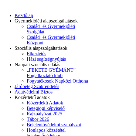
Kezdőlap
Gyermekjóléti alapszolgáltatások
Család- és Gyermekjóléti
Szolgálat
Család- és Gyermekjóléti
Központ
Szociális alapszolgáltatások
Étkeztetés
Házi segítségnyújtás
Nappali szociális ellátás
„FEKETE GYÉMÁNT”
Foglalkoztató klub
Fogyatékosok Napközi Otthona
Járóbeteg Szakrendelés
Adatvédelmi Biztos
Közérdekű adatok
Közérdekű Adatok
Betegjogi képviselő
Rajzpályázat 2025
Tábor 2026
Bejelentővédelmi szabályzat
Honlapos közzététel
bejelentővédelem