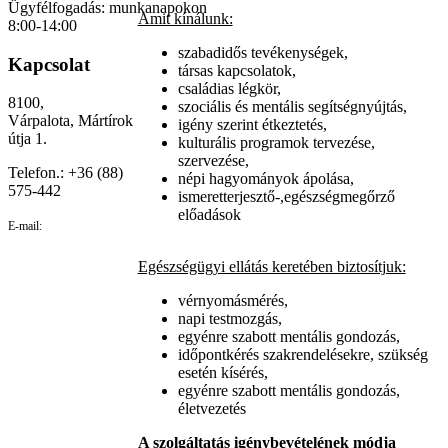
Ügyfélfogadás: munkanapokon
Amit kínálunk:
8:00-14:00
szabadidős tevékenységek,
Kapcsolat
társas kapcsolatok,
családias légkör,
8100,
szociális és mentális segítségnyújtás,
Várpalota, Mártírok
igény szerint étkeztetés,
útja 1.
kulturális programok tervezése,
szervezése,
Telefon.: +36 (88)
népi hagyományok ápolása,
575-442
ismeretterjesztő-,egészségmegőrző
előadások
E-mail:
Egészségügyi ellátás keretében biztosítjuk:
vérnyomásmérés,
napi testmozgás,
egyénre szabott mentális gondozás,
időpontkérés szakrendelésekre, szükség
esetén kísérés,
egyénre szabott mentális gondozás,
életvezetés
A szolgáltatás igénybevételének módja