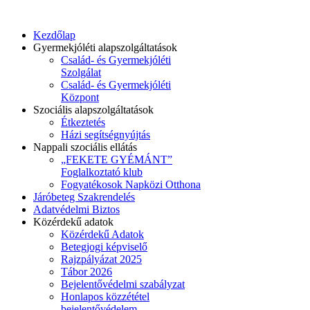
Kezdőlap
Gyermekjóléti alapszolgáltatások
Család- és Gyermekjóléti
Szolgálat
Család- és Gyermekjóléti
Központ
Szociális alapszolgáltatások
Étkeztetés
Házi segítségnyújtás
Nappali szociális ellátás
„FEKETE GYÉMÁNT”
Foglalkoztató klub
Fogyatékosok Napközi Otthona
Járóbeteg Szakrendelés
Adatvédelmi Biztos
Közérdekű adatok
Közérdekű Adatok
Betegjogi képviselő
Rajzpályázat 2025
Tábor 2026
Bejelentővédelmi szabályzat
Honlapos közzététel
bejelentővédelem